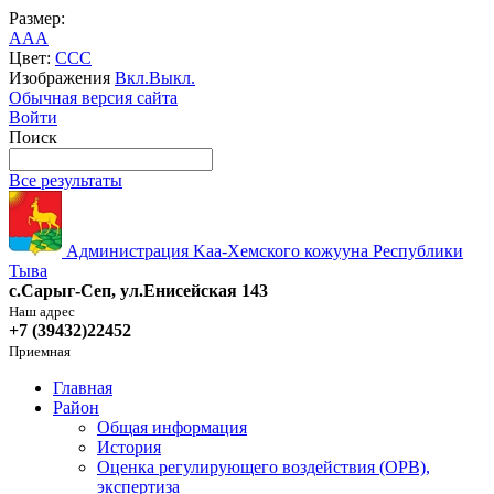
Размер:
A
A
A
Цвет:
C
C
C
Изображения
Вкл.
Выкл.
Обычная версия сайта
Войти
Поиск
Все результаты
Администрация Kaa-Хемского кожууна Республики
Тыва
с.Сарыг-Сеп, ул.Енисейская 143
Наш адрес
+7 (39432)22452
Приемная
Главная
Район
Общая информация
История
Оценка регулирующего воздействия (ОРВ),
экспертиза