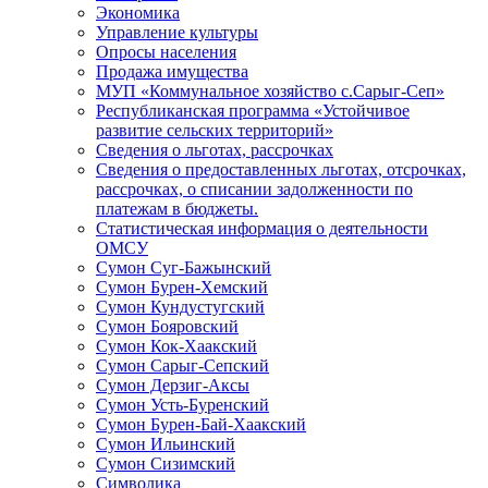
Экономика
Управление культуры
Опросы населения
Продажа имущества
МУП «Коммунальное хозяйство с.Сарыг-Сеп»
Республиканская программа «Устойчивое
развитие сельских территорий»
Сведения о льготах, рассрочках
Сведения о предоставленных льготах, отсрочках,
рассрочках, о списании задолженности по
платежам в бюджеты.
Статистическая информация о деятельности
ОМСУ
Сумон Суг-Бажынский
Сумон Бурен-Хемский
Сумон Кундустугский
Сумон Бояровский
Сумон Кок-Хаакский
Сумон Сарыг-Сепский
Сумон Дерзиг-Аксы
Сумон Усть-Буренский
Сумон Бурен-Бай-Хаакский
Сумон Ильинский
Сумон Сизимский
Символика