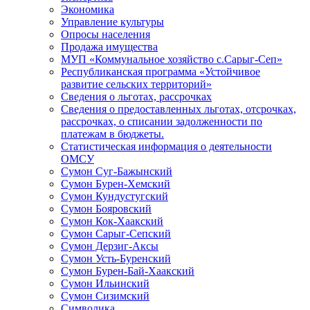
Экономика
Управление культуры
Опросы населения
Продажа имущества
МУП «Коммунальное хозяйство с.Сарыг-Сеп»
Республиканская программа «Устойчивое
развитие сельских территорий»
Сведения о льготах, рассрочках
Сведения о предоставленных льготах, отсрочках,
рассрочках, о списании задолженности по
платежам в бюджеты.
Статистическая информация о деятельности
ОМСУ
Сумон Суг-Бажынский
Сумон Бурен-Хемский
Сумон Кундустугский
Сумон Бояровский
Сумон Кок-Хаакский
Сумон Сарыг-Сепский
Сумон Дерзиг-Аксы
Сумон Усть-Буренский
Сумон Бурен-Бай-Хаакский
Сумон Ильинский
Сумон Сизимский
Символика