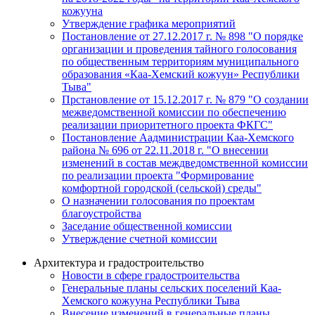
кожууна
Утверждение графика мероприятий
Постановление от 27.12.2017 г. № 898 "О порядке
организации и проведения тайного голосования
по общественным территориям муниципального
образования «Каа-Хемский кожуун» Республики
Тыва"
Прстановление от 15.12.2017 г. № 879 "О создании
межведомственной комиссии по обеспечению
реализации приоритетного проекта ФКГС"
Постановление Аадминистрации Каа-Хемского
района № 696 от 22.11.2018 г. "О внесении
изменений в состав междведомственной комиссии
по реализации проекта "Формирование
комфортной городской (сельской) среды"
О назначении голосования по проектам
благоустройства
Заседание общественной комиссии
Утверждение счетной комиссии
Архитектура и градостроительство
Новости в сфере градостроительства
Генеральные планы сельских поселений Каа-
Хемского кожууна Республики Тыва
Внесение изменений в генеральные планы