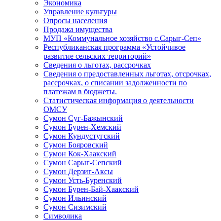
Экономика
Управление культуры
Опросы населения
Продажа имущества
МУП «Коммунальное хозяйство с.Сарыг-Сеп»
Республиканская программа «Устойчивое
развитие сельских территорий»
Сведения о льготах, рассрочках
Сведения о предоставленных льготах, отсрочках,
рассрочках, о списании задолженности по
платежам в бюджеты.
Статистическая информация о деятельности
ОМСУ
Сумон Суг-Бажынский
Сумон Бурен-Хемский
Сумон Кундустугский
Сумон Бояровский
Сумон Кок-Хаакский
Сумон Сарыг-Сепский
Сумон Дерзиг-Аксы
Сумон Усть-Буренский
Сумон Бурен-Бай-Хаакский
Сумон Ильинский
Сумон Сизимский
Символика