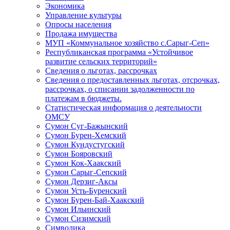
Экономика
Управление культуры
Опросы населения
Продажа имущества
МУП «Коммунальное хозяйство с.Сарыг-Сеп»
Республиканская программа «Устойчивое
развитие сельских территорий»
Сведения о льготах, рассрочках
Сведения о предоставленных льготах, отсрочках,
рассрочках, о списании задолженности по
платежам в бюджеты.
Статистическая информация о деятельности
ОМСУ
Сумон Суг-Бажынский
Сумон Бурен-Хемский
Сумон Кундустугский
Сумон Бояровский
Сумон Кок-Хаакский
Сумон Сарыг-Сепский
Сумон Дерзиг-Аксы
Сумон Усть-Буренский
Сумон Бурен-Бай-Хаакский
Сумон Ильинский
Сумон Сизимский
Символика