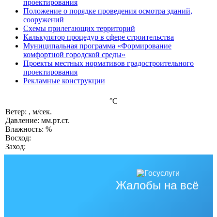
проектирования
Положение о порядке проведения осмотра зданий,
сооружений
Схемы прилегающих территорий
Калькулятор процедур в сфере строительства
Муниципальная программа «Формирование
комфортной городской среды»
Проекты местных нормативов градостроительного
проектирования
Рекламные конструкции
°C
Ветер: , м/сек.
Давление: мм.рт.ст.
Влажность: %
Восход:
Заход:
Жалобы на всё