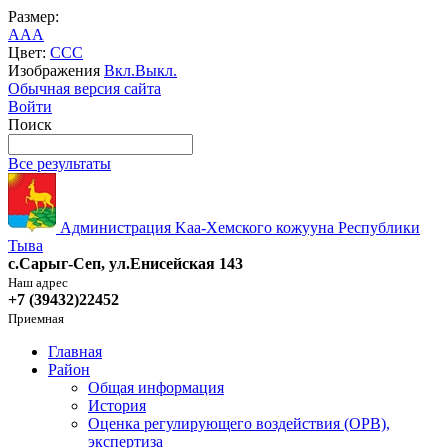
Размер:
A
A
A
Цвет:
C
C
C
Изображения
Вкл.
Выкл.
Обычная версия сайта
Войти
Поиск
Все результаты
Администрация Kaa-Хемского кожууна Республики
Тыва
с.Сарыг-Сеп, ул.Енисейская 143
Наш адрес
+7 (39432)22452
Приемная
Главная
Район
Общая информация
История
Оценка регулирующего воздействия (ОРВ),
экспертиза