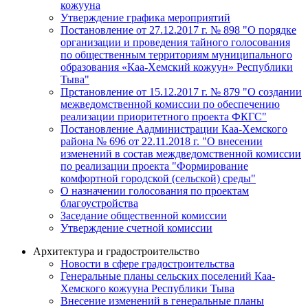
кожууна
Утверждение графика мероприятий
Постановление от 27.12.2017 г. № 898 "О порядке
организации и проведения тайного голосования
по общественным территориям муниципального
образования «Каа-Хемский кожуун» Республики
Тыва"
Прстановление от 15.12.2017 г. № 879 "О создании
межведомственной комиссии по обеспечению
реализации приоритетного проекта ФКГС"
Постановление Аадминистрации Каа-Хемского
района № 696 от 22.11.2018 г. "О внесении
изменений в состав междведомственной комиссии
по реализации проекта "Формирование
комфортной городской (сельской) среды"
О назначении голосования по проектам
благоустройства
Заседание общественной комиссии
Утверждение счетной комиссии
Архитектура и градостроительство
Новости в сфере градостроительства
Генеральные планы сельских поселений Каа-
Хемского кожууна Республики Тыва
Внесение изменений в генеральные планы