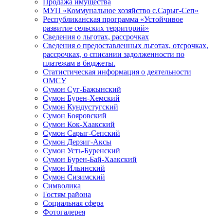
Продажа имущества
МУП «Коммунальное хозяйство с.Сарыг-Сеп»
Республиканская программа «Устойчивое
развитие сельских территорий»
Сведения о льготах, рассрочках
Сведения о предоставленных льготах, отсрочках,
рассрочках, о списании задолженности по
платежам в бюджеты.
Статистическая информация о деятельности
ОМСУ
Сумон Суг-Бажынский
Сумон Бурен-Хемский
Сумон Кундустугский
Сумон Бояровский
Сумон Кок-Хаакский
Сумон Сарыг-Сепский
Сумон Дерзиг-Аксы
Сумон Усть-Буренский
Сумон Бурен-Бай-Хаакский
Сумон Ильинский
Сумон Сизимский
Символика
Гостям района
Социальная сфера
Фотогалерея