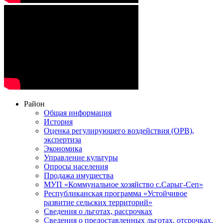
Район
Общая информация
История
Оценка регулирующего воздействия (ОРВ),
экспертиза
Экономика
Управление культуры
Опросы населения
Продажа имущества
МУП «Коммунальное хозяйство с.Сарыг-Сеп»
Республиканская программа «Устойчивое
развитие сельских территорий»
Сведения о льготах, рассрочках
Сведения о предоставленных льготах, отсрочках,