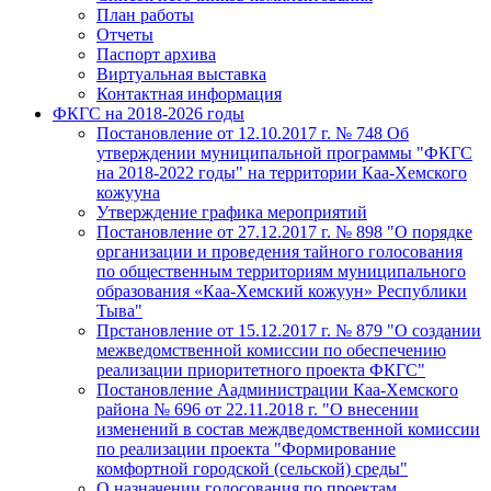
План работы
Отчеты
Паспорт архива
Виртуальная выставка
Контактная информация
ФКГС на 2018-2026 годы
Постановление от 12.10.2017 г. № 748 Об
утверждении муниципальной программы "ФКГС
на 2018-2022 годы" на территории Каа-Хемского
кожууна
Утверждение графика мероприятий
Постановление от 27.12.2017 г. № 898 "О порядке
организации и проведения тайного голосования
по общественным территориям муниципального
образования «Каа-Хемский кожуун» Республики
Тыва"
Прстановление от 15.12.2017 г. № 879 "О создании
межведомственной комиссии по обеспечению
реализации приоритетного проекта ФКГС"
Постановление Аадминистрации Каа-Хемского
района № 696 от 22.11.2018 г. "О внесении
изменений в состав междведомственной комиссии
по реализации проекта "Формирование
комфортной городской (сельской) среды"
О назначении голосования по проектам