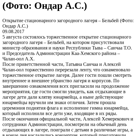
(Фото: Ондар А.С.)
Открытие стационарного загородного лагеря – Бельбей (Фото:
Ондар А.С.)
09.08.2017
5 августа состоялось торжественное открытие стационарного
загородного лагеря – Бельбей, на котором присутствовали
министр образования и науки Республики Тыва – Санчаа Т.О.
и Председатель Администрации Каа-Хемского района –
Чалан-оол А.Х.
После приветственной части, Татьяна Санчаа и Алексей
Чалан-оол торжественно перерезали ленту, что ознаменовало
торжественное открытие лагеря. Далее гости пошли смотреть
внутреннее и внешнее убранство лагеря и корпусов. По
завершению ознакомления всех пригласили на продолжение
мероприятия, где гости смогли увидеть, как отдыхающие в
лагере дети дали клятву юнармейца, а ныне действующие
юнармейцы вручили им знаки отличия. Затем прошла
церемония поднятия флага и исполнение гимна юнармейца,
который исполнили все дети уже, входящие в их ряды.
После окончания официальной части, Алексей Хемерекович и
сотрудники Администрации, посмотрели на обычный день
отдыхающих в лагере, поиграли с детьми в различные игры, а
в конце дня насладились концертом, который приготовили