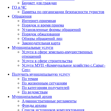
Бюджет для граждан
ГО и ЧС
Памятка по организации безопасности туристов
Обращения
Интернет-приемная
Порядок и время приема
Установленные формы обращений
Порядок обжалования
Обзоры обращений лиц
Законодательная карта
Муниципальные услуги
Услуги в сфере земельно-имущественных
отношений
Услуги в сфере строительства
Услуги МУП «Коммунальное хозяйство с.Сарыг-
Сеп»
Получить муниципальную услугу
По темам
По жизненным ситуациям
По категориям получателей
По ведомствам
Муниципальный архив
Административные регламенты
Фонды архива
Список источников комплектования