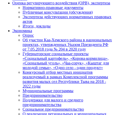
Оценка регулирующего воздействия (ОРВ), экспертиза
Нормативно-правовые документы
Публичные консультации (обсуждения)
Экспертиза действующих нормативных правовых
актов
Итоги, доклады
Экономика
Опрос
Об участии Каа-Хемского района в национальных
проектах, утвержденных Указом Президента РФ
от 7.05.2018 года № 204 в 2020 году
Губернаторские социальные проекты
«Социальный картофель», «Корова-кормилица»,
«Социальный уголь», «Чаа-сорук», «Кыштаг для
молодой семьи», «Одно село - один продукт»
Конкурсный отбор местных инициатив
реализуемый в рамках Комплексной программы
развития малых сел Республики Тыва на 2018 -
2022 годы
Муниципальные программы
Предпринимательство
Поддержки для малого и среднего
предпринимательства
Социальное предпринимательство
О реализации региональных и муниципальных