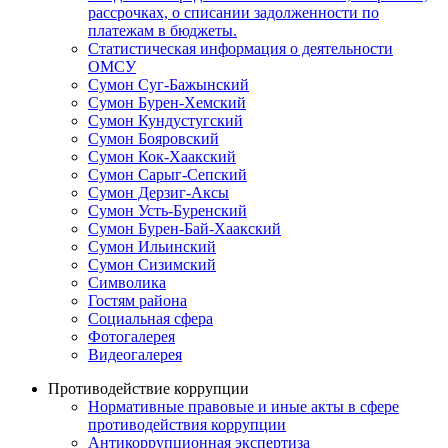
рассрочках, о списании задолженности по
платежам в бюджеты.
Статистическая информация о деятельности
ОМСУ
Сумон Суг-Бажынский
Сумон Бурен-Хемский
Сумон Кундустугский
Сумон Бояровский
Сумон Кок-Хаакский
Сумон Сарыг-Сепский
Сумон Дерзиг-Аксы
Сумон Усть-Буренский
Сумон Бурен-Бай-Хаакский
Сумон Ильинский
Сумон Сизимский
Символика
Гостям района
Социальная сфера
Фотогалерея
Видеогалерея
Противодействие коррупции
Нормативные правовые и иные акты в сфере
противодействия коррупции
Антикоррупционная экспертиза