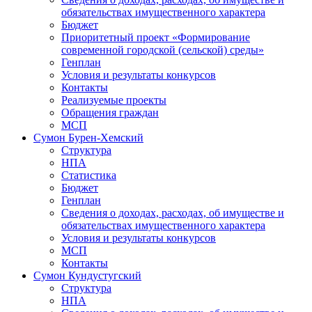
обязательствах имущественного характера
Бюджет
Приоритетный проект «Формирование
современной городской (сельской) среды»
Генплан
Условия и результаты конкурсов
Контакты
Реализуемые проекты
Обращения граждан
МСП
Сумон Бурен-Хемский
Структура
НПА
Статистика
Бюджет
Генплан
Сведения о доходах, расходах, об имуществе и
обязательствах имущественного характера
Условия и результаты конкурсов
МСП
Контакты
Сумон Кундустугский
Структура
НПА