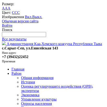
Размер:
A
A
A
Цвет:
C
C
C
Изображения
Вкл.
Выкл.
Обычная версия сайта
Войти
Поиск
Все результаты
Администрация Kaa-Хемского кожууна Республики Тыва
с.Сарыг-Сеп, ул.Енисейская 143
Наш адрес
+7 (39432)22452
Приемная
Главная
Район
Общая информация
История
Оценка регулирующего воздействия (ОРВ),
экспертиза
Экономика
Управление культуры
Опросы населения