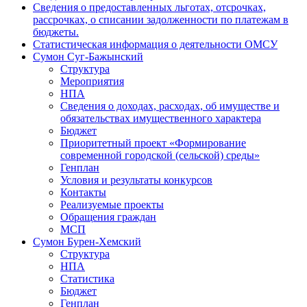
Сведения о предоставленных льготах, отсрочках,
рассрочках, о списании задолженности по платежам в
бюджеты.
Статистическая информация о деятельности ОМСУ
Сумон Суг-Бажынский
Структура
Мероприятия
НПА
Сведения о доходах, расходах, об имуществе и
обязательствах имущественного характера
Бюджет
Приоритетный проект «Формирование
современной городской (сельской) среды»
Генплан
Условия и результаты конкурсов
Контакты
Реализуемые проекты
Обращения граждан
МСП
Сумон Бурен-Хемский
Структура
НПА
Статистика
Бюджет
Генплан