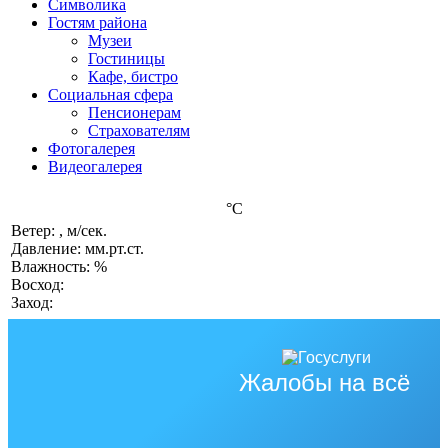
Символика
Гостям района
Музеи
Гостиницы
Кафе, бистро
Социальная сфера
Пенсионерам
Страхователям
Фотогалерея
Видеогалерея
°C
Ветер: , м/сек.
Давление: мм.рт.ст.
Влажность: %
Восход:
Заход:
Жалобы на всё