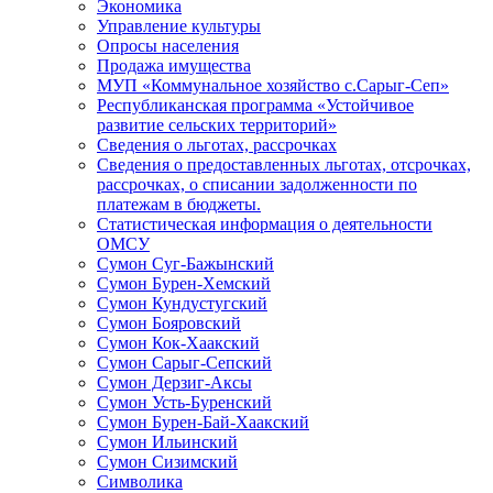
Экономика
Управление культуры
Опросы населения
Продажа имущества
МУП «Коммунальное хозяйство с.Сарыг-Сеп»
Республиканская программа «Устойчивое
развитие сельских территорий»
Сведения о льготах, рассрочках
Сведения о предоставленных льготах, отсрочках,
рассрочках, о списании задолженности по
платежам в бюджеты.
Статистическая информация о деятельности
ОМСУ
Сумон Суг-Бажынский
Сумон Бурен-Хемский
Сумон Кундустугский
Сумон Бояровский
Сумон Кок-Хаакский
Сумон Сарыг-Сепский
Сумон Дерзиг-Аксы
Сумон Усть-Буренский
Сумон Бурен-Бай-Хаакский
Сумон Ильинский
Сумон Сизимский
Символика