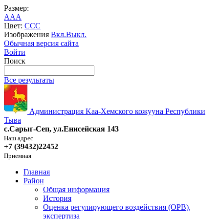
Размер:
A
A
A
Цвет:
C
C
C
Изображения
Вкл.
Выкл.
Обычная версия сайта
Войти
Поиск
Все результаты
Администрация Kaa-Хемского кожууна Республики
Тыва
с.Сарыг-Сеп, ул.Енисейская 143
Наш адрес
+7 (39432)22452
Приемная
Главная
Район
Общая информация
История
Оценка регулирующего воздействия (ОРВ),
экспертиза