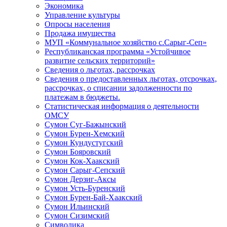
Экономика
Управление культуры
Опросы населения
Продажа имущества
МУП «Коммунальное хозяйство с.Сарыг-Сеп»
Республиканская программа «Устойчивое
развитие сельских территорий»
Сведения о льготах, рассрочках
Сведения о предоставленных льготах, отсрочках,
рассрочках, о списании задолженности по
платежам в бюджеты.
Статистическая информация о деятельности
ОМСУ
Сумон Суг-Бажынский
Сумон Бурен-Хемский
Сумон Кундустугский
Сумон Бояровский
Сумон Кок-Хаакский
Сумон Сарыг-Сепский
Сумон Дерзиг-Аксы
Сумон Усть-Буренский
Сумон Бурен-Бай-Хаакский
Сумон Ильинский
Сумон Сизимский
Символика