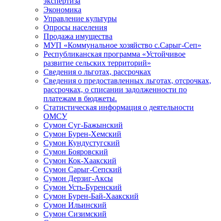
экспертиза
Экономика
Управление культуры
Опросы населения
Продажа имущества
МУП «Коммунальное хозяйство с.Сарыг-Сеп»
Республиканская программа «Устойчивое
развитие сельских территорий»
Сведения о льготах, рассрочках
Сведения о предоставленных льготах, отсрочках,
рассрочках, о списании задолженности по
платежам в бюджеты.
Статистическая информация о деятельности
ОМСУ
Сумон Суг-Бажынский
Сумон Бурен-Хемский
Сумон Кундустугский
Сумон Бояровский
Сумон Кок-Хаакский
Сумон Сарыг-Сепский
Сумон Дерзиг-Аксы
Сумон Усть-Буренский
Сумон Бурен-Бай-Хаакский
Сумон Ильинский
Сумон Сизимский