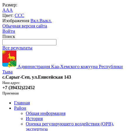
Размер:
A
A
A
Цвет:
C
C
C
Изображения
Вкл.
Выкл.
Обычная версия сайта
Войти
Поиск
Все результаты
Администрация Kaa-Хемского кожууна Республики
Тыва
с.Сарыг-Сеп, ул.Енисейская 143
Наш адрес
+7 (39432)22452
Приемная
Главная
Район
Общая информация
История
Оценка регулирующего воздействия (ОРВ),
экспертиза