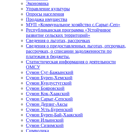
Экономика
Управление культуры
Опросы населения
Продажа имущества
МУП «Коммунальное хозяйство с.Сарыг-Сеп»
Республиканская программа «Устойчивое
развитие сельских территорий»
Сведения о льготах, рассрочках
Сведения о предоставленных льготах, отсрочках,
рассрочках, о списании задолженности по
платежам в бюджеты.
Статистическая информация о деятельности
ОМСУ
Сумон Суг-Бажынский
Сумон Бурен-Хемский
Сумон Кундустугский
Сумон Бояровский
Сумон Кок-Хаакский
Сумон Сарыг-Сепский
Сумон Дерзиг-Аксы
Сумон Усть-Буренский
Сумон Бурен-Бай-Хаакский
Сумон Ильинский
Сумон Сизимский
Символика