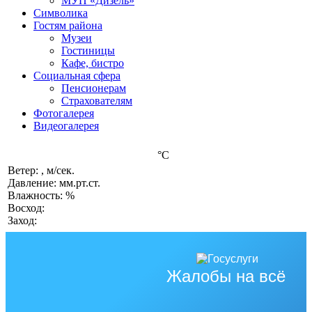
МУП «Дизель»
Символика
Гостям района
Музеи
Гостиницы
Кафе, бистро
Социальная сфера
Пенсионерам
Страхователям
Фотогалерея
Видеогалерея
°C
Ветер: , м/сек.
Давление: мм.рт.ст.
Влажность: %
Восход:
Заход:
Жалобы на всё