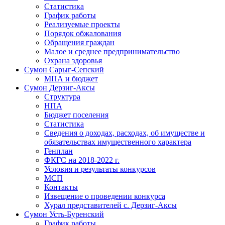
Статистика
График работы
Реализуемые проекты
Порядок обжалования
Обращения граждан
Малое и среднее предпринимательство
Охрана здоровья
Сумон Сарыг-Сепский
МПА и бюджет
Сумон Дерзиг-Аксы
Структура
НПА
Бюджет поселения
Статистика
Сведения о доходах, расходах, об имуществе и
обязательствах имущественного характера
Генплан
ФКГС на 2018-2022 г.
Условия и результаты конкурсов
МСП
Контакты
Извещение о проведении конкурса
Хурал представителей с. Дерзиг-Аксы
Сумон Усть-Буренский
График работы