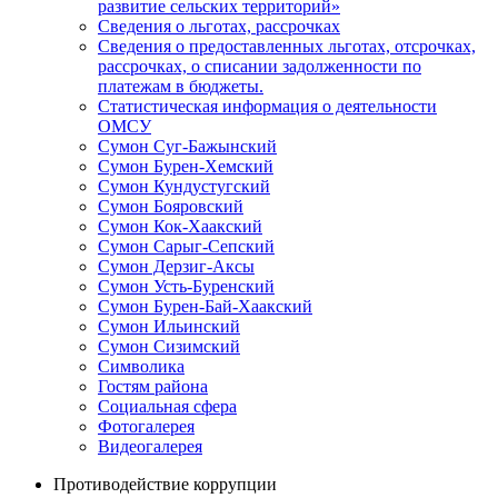
развитие сельских территорий»
Сведения о льготах, рассрочках
Сведения о предоставленных льготах, отсрочках,
рассрочках, о списании задолженности по
платежам в бюджеты.
Статистическая информация о деятельности
ОМСУ
Сумон Суг-Бажынский
Сумон Бурен-Хемский
Сумон Кундустугский
Сумон Бояровский
Сумон Кок-Хаакский
Сумон Сарыг-Сепский
Сумон Дерзиг-Аксы
Сумон Усть-Буренский
Сумон Бурен-Бай-Хаакский
Сумон Ильинский
Сумон Сизимский
Символика
Гостям района
Социальная сфера
Фотогалерея
Видеогалерея
Противодействие коррупции