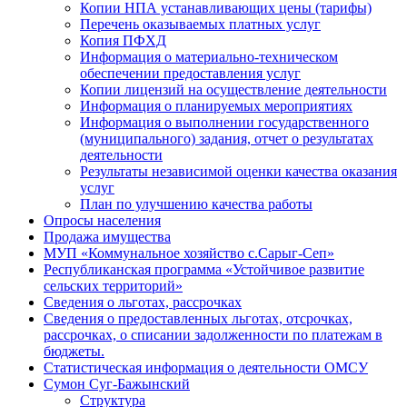
Копии НПА устанавливающих цены (тарифы)
Перечень оказываемых платных услуг
Копия ПФХД
Информация о материально-техническом
обеспечении предоставления услуг
Копии лицензий на осуществление деятельности
Информация о планируемых мероприятиях
Информация о выполнении государственного
(муниципального) задания, отчет о результатах
деятельности
Результаты независимой оценки качества оказания
услуг
План по улучшению качества работы
Опросы населения
Продажа имущества
МУП «Коммунальное хозяйство с.Сарыг-Сеп»
Республиканская программа «Устойчивое развитие
сельских территорий»
Сведения о льготах, рассрочках
Сведения о предоставленных льготах, отсрочках,
рассрочках, о списании задолженности по платежам в
бюджеты.
Статистическая информация о деятельности ОМСУ
Сумон Суг-Бажынский
Структура