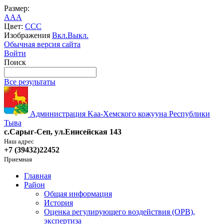
Размер:
A
A
A
Цвет:
C
C
C
Изображения
Вкл.
Выкл.
Обычная версия сайта
Войти
Поиск
Все результаты
Администрация Kaa-Хемского кожууна Республики
Тыва
с.Сарыг-Сеп, ул.Енисейская 143
Наш адрес
+7 (39432)22452
Приемная
Главная
Район
Общая информация
История
Оценка регулирующего воздействия (ОРВ),
экспертиза