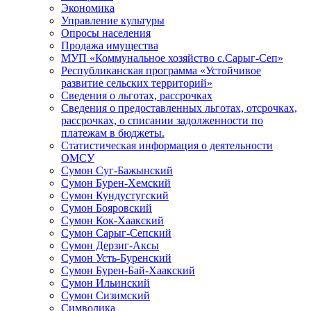
Экономика
Управление культуры
Опросы населения
Продажа имущества
МУП «Коммунальное хозяйство с.Сарыг-Сеп»
Республиканская программа «Устойчивое
развитие сельских территорий»
Сведения о льготах, рассрочках
Сведения о предоставленных льготах, отсрочках,
рассрочках, о списании задолженности по
платежам в бюджеты.
Статистическая информация о деятельности
ОМСУ
Сумон Суг-Бажынский
Сумон Бурен-Хемский
Сумон Кундустугский
Сумон Бояровский
Сумон Кок-Хаакский
Сумон Сарыг-Сепский
Сумон Дерзиг-Аксы
Сумон Усть-Буренский
Сумон Бурен-Бай-Хаакский
Сумон Ильинский
Сумон Сизимский
Символика