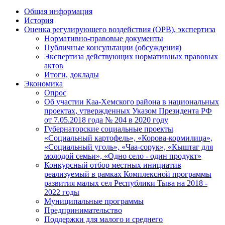
Общая информация
История
Оценка регулирующего воздействия (ОРВ), экспертиза
Нормативно-правовые документы
Публичные консультации (обсуждения)
Экспертиза действующих нормативных правовых
актов
Итоги, доклады
Экономика
Опрос
Об участии Каа-Хемского района в национальных
проектах, утвержденных Указом Президента РФ
от 7.05.2018 года № 204 в 2020 году
Губернаторские социальные проекты
«Социальный картофель», «Корова-кормилица»,
«Социальный уголь», «Чаа-сорук», «Кыштаг для
молодой семьи», «Одно село - один продукт»
Конкурсный отбор местных инициатив
реализуемый в рамках Комплексной программы
развития малых сел Республики Тыва на 2018 -
2022 годы
Муниципальные программы
Предпринимательство
Поддержки для малого и среднего