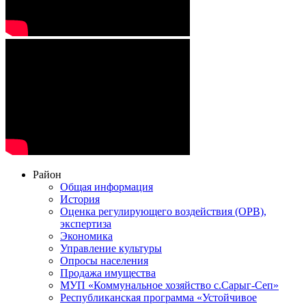
Район
Общая информация
История
Оценка регулирующего воздействия (ОРВ),
экспертиза
Экономика
Управление культуры
Опросы населения
Продажа имущества
МУП «Коммунальное хозяйство с.Сарыг-Сеп»
Республиканская программа «Устойчивое