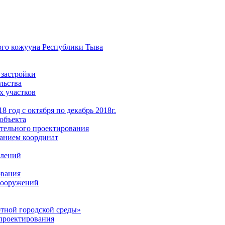
ого кожууна Республики Тыва
 застройки
льства
х участков
 год с октября по декабрь 2018г.
объекта
тельного проектирования
анием координат
елений
ования
 сооружений
тной городской среды»
проектирования