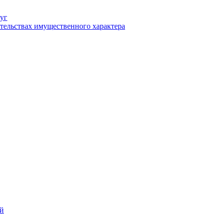
уг
ательствах имущественного характера
ий