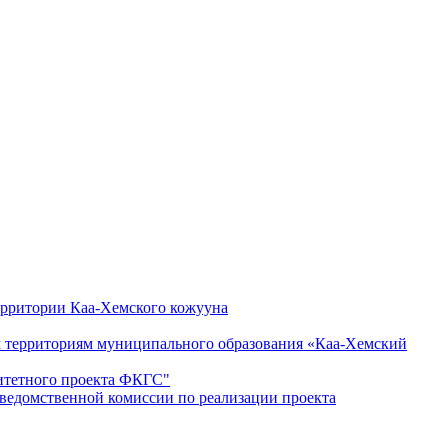
ерритории Каа-Хемского кожууна
ым территориям муниципального образования «Каа-Хемский
ритетного проекта ФКГС"
дведомственной комиссии по реализации проекта