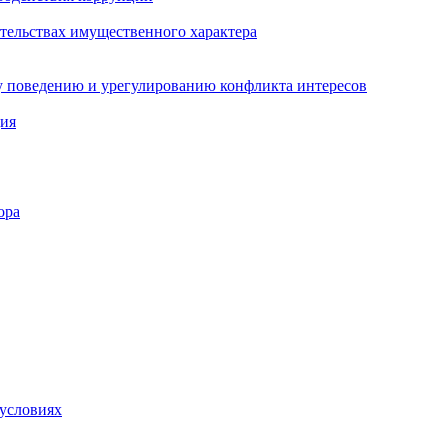
ательствах имущественного характера
 поведению и урегулированию конфликта интересов
ция
ора
 условиях