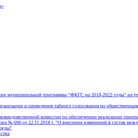
п»
дении муниципальной программы "ФКГС на 2018-2022 годы" на т
 организации и проведения тайного голосования по общественн
и межведомственной комиссии по обеспечению реализации прио
а № 696 от 22.11.2018 г. "О внесении изменений в состав меж
среды"
йства