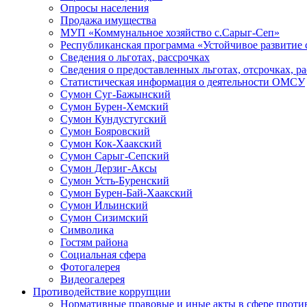
Опросы населения
Продажа имущества
МУП «Коммунальное хозяйство с.Сарыг-Сеп»
Республиканская программа «Устойчивое развитие 
Сведения о льготах, рассрочках
Сведения о предоставленных льготах, отсрочках, р
Статистическая информация о деятельности ОМСУ
Сумон Суг-Бажынский
Сумон Бурен-Хемский
Сумон Кундустугский
Сумон Бояровский
Сумон Кок-Хаакский
Сумон Сарыг-Сепский
Сумон Дерзиг-Аксы
Сумон Усть-Буренский
Сумон Бурен-Бай-Хаакский
Сумон Ильинский
Сумон Сизимский
Символика
Гостям района
Социальная сфера
Фотогалерея
Видеогалерея
Противодействие коррупции
Нормативные правовые и иные акты в сфере проти