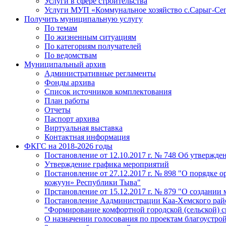
Услуги в сфере строительства
Услуги МУП «Коммунальное хозяйство с.Сарыг-Се
Получить муниципальную услугу
По темам
По жизненным ситуациям
По категориям получателей
По ведомствам
Муниципальный архив
Административные регламенты
Фонды архива
Список источников комплектования
План работы
Отчеты
Паспорт архива
Виртуальная выставка
Контактная информация
ФКГС на 2018-2026 годы
Постановление от 12.10.2017 г. № 748 Об утверж
Утверждение графика мероприятий
Постановление от 27.12.2017 г. № 898 "О порядке
кожуун» Республики Тыва"
Прстановление от 15.12.2017 г. № 879 "О создани
Постановление Аадминистрации Каа-Хемского район
"Формирование комфортной городской (сельской) 
О назначении голосования по проектам благоустро