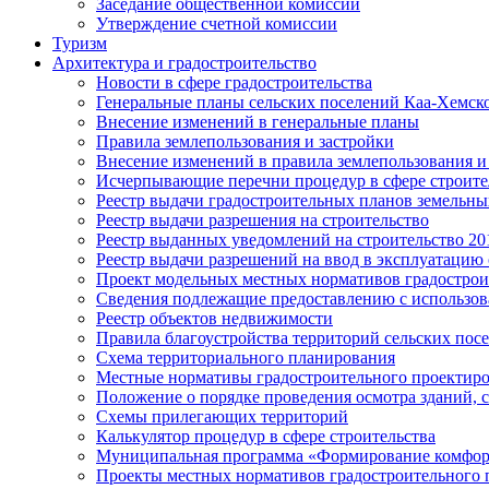
Заседание общественной комиссии
Утверждение счетной комиссии
Туризм
Архитектура и градостроительство
Новости в сфере градостроительства
Генеральные планы сельских поселений Каа-Хемск
Внесение изменений в генеральные планы
Правила землепользования и застройки
Внесение изменений в правила землепользования и
Исчерпывающие перечни процедур в сфере строите
Реестр выдачи градостроительных планов земельны
Реестр выдачи разрешения на строительство
Реестр выданных уведомлений на строительство 2018
Реестр выдачи разрешений на ввод в эксплуатацию 
Проект модельных местных нормативов градострои
Сведения подлежащие предоставлению с использов
Реестр объектов недвижимости
Правила благоустройства территорий сельских пос
Схема территориального планирования
Местные нормативы градостроительного проектир
Положение о порядке проведения осмотра зданий,
Схемы прилегающих территорий
Калькулятор процедур в сфере строительства
Муниципальная программа «Формирование комфор
Проекты местных нормативов градостроительного 