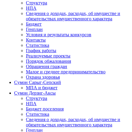
Структура
НПА
Сведения о доходах, расходах, об имуществе и
обязательствах имущественного характера
Бюджет
Генплан
Условия и результаты конкурсов
Контакты
Статистика
График работы
Реализуемые проекты
Порядок обжалования
Обращения граждан
Малое и среднее предпринимательство
Охрана здоровья
Сумон Сарыг-Сепский
МПА и бюджет
Сумон Дерзиг-Аксы
Структура
НПА
Бюджет поселения
Статистика
Сведения о доходах, расходах, об имуществе и
обязательствах имущественного характера
Генплан