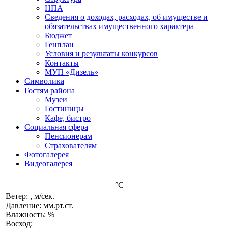
НПА
Сведения о доходах, расходах, об имуществе и
обязательствах имущественного характера
Бюджет
Генплан
Условия и результаты конкурсов
Контакты
МУП «Дизель»
Символика
Гостям района
Музеи
Гостиницы
Кафе, бистро
Социальная сфера
Пенсионерам
Страхователям
Фотогалерея
Видеогалерея
°C
Ветер: , м/сек.
Давление: мм.рт.ст.
Влажность: %
Восход: