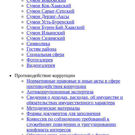
Сумон Бояровский
Сумон Кок-Хаакский
Сумон Сарыг-Сепский
Сумон Дерзиг-Аксы
Сумон Усть-Буренский
Сумон Бурен-Бай-Хаакский
Сумон Ильинский
Сумон Сизимский
Символика
Гостям района
Социальная сфера
Фотогалерея
Видеогалерея
Противодействие коррупции
Нормативные правовые и иные акты в сфере
противодействия коррупции
Антикоррупционная экспертиза
Сведения о доходах, расходах, об имуществе и
обязательствах имущественного характера
Методические материалы
Формы документов для заполнения
Комиссия по соблюдению требований к
служебному поведению и урегулированию
конфликта интересов