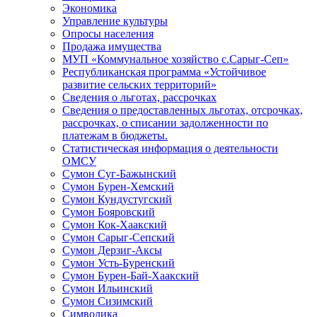
Экономика
Управление культуры
Опросы населения
Продажа имущества
МУП «Коммунальное хозяйство с.Сарыг-Сеп»
Республиканская программа «Устойчивое
развитие сельских территорий»
Сведения о льготах, рассрочках
Сведения о предоставленных льготах, отсрочках,
рассрочках, о списании задолженности по
платежам в бюджеты.
Статистическая информация о деятельности
ОМСУ
Сумон Суг-Бажынский
Сумон Бурен-Хемский
Сумон Кундустугский
Сумон Бояровский
Сумон Кок-Хаакский
Сумон Сарыг-Сепский
Сумон Дерзиг-Аксы
Сумон Усть-Буренский
Сумон Бурен-Бай-Хаакский
Сумон Ильинский
Сумон Сизимский
Символика