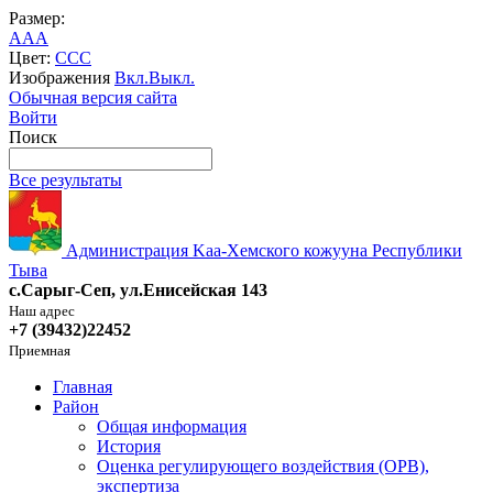
Размер:
A
A
A
Цвет:
C
C
C
Изображения
Вкл.
Выкл.
Обычная версия сайта
Войти
Поиск
Все результаты
Администрация Kaa-Хемского кожууна Республики
Тыва
с.Сарыг-Сеп, ул.Енисейская 143
Наш адрес
+7 (39432)22452
Приемная
Главная
Район
Общая информация
История
Оценка регулирующего воздействия (ОРВ),
экспертиза