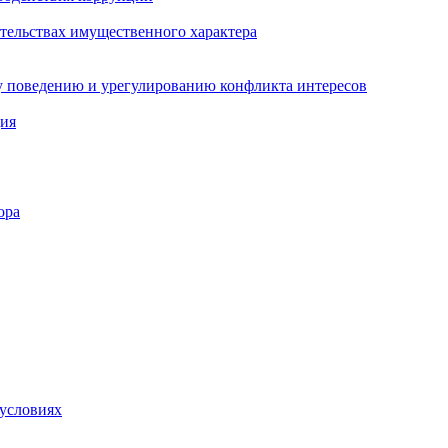
ательствах имущественного характера
 поведению и урегулированию конфликта интересов
ция
ора
 условиях