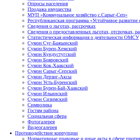
Опросы населения
Продажа имущества
МУП «Коммунальное хозяйство с.Сарыг-Сеп»
Республиканская программа «Устойчивое развитие 
Сведения о льготах, рассрочках
Сведения о предоставленных льготах, отсрочках, р
Статистическая информация о деятельности ОМСУ
Сумон Суг-Бажынский
Сумон Бурен-Хемский
Сумон Кундустугский
Сумон Бояровский
Сумон Кок-Хаакский
Сумон Сарыг-Сепский
Сумон Дерзиг-Аксы
Сумон Усть-Буренский
Сумон Бурен-Бай-Хаакский
Сумон Ильинский
Сумон Сизимский
Символика
Гостям района
Социальная сфера
Фотогалерея
Видеогалерея
Противодействие коррупции
Нормативные правовые и иные акты в сфере проти