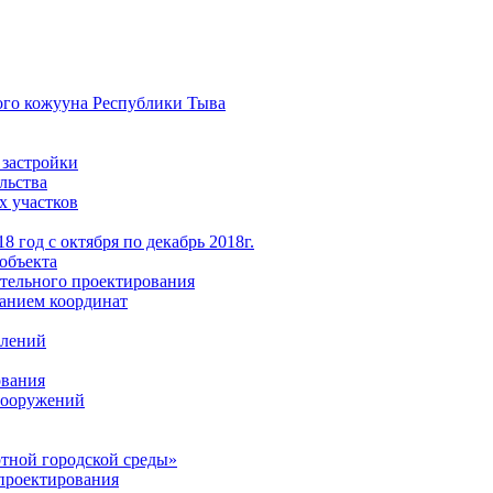
ого кожууна Республики Тыва
 застройки
льства
х участков
 год с октября по декабрь 2018г.
объекта
тельного проектирования
анием координат
елений
ования
 сооружений
тной городской среды»
проектирования