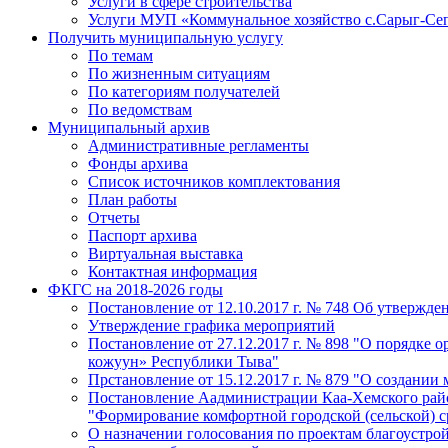
Услуги в сфере строительства
Услуги МУП «Коммунальное хозяйство с.Сарыг-Се
Получить муниципальную услугу
По темам
По жизненным ситуациям
По категориям получателей
По ведомствам
Муниципальный архив
Административные регламенты
Фонды архива
Список источников комплектования
План работы
Отчеты
Паспорт архива
Виртуальная выставка
Контактная информация
ФКГС на 2018-2026 годы
Постановление от 12.10.2017 г. № 748 Об утверж
Утверждение графика мероприятий
Постановление от 27.12.2017 г. № 898 "О порядке
кожуун» Республики Тыва"
Прстановление от 15.12.2017 г. № 879 "О создани
Постановление Аадминистрации Каа-Хемского район
"Формирование комфортной городской (сельской) 
О назначении голосования по проектам благоустро