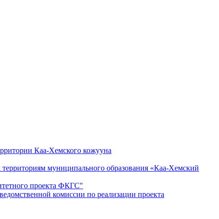
ерритории Каа-Хемского кожууна
ым территориям муниципального образования «Каа-Хемский
ритетного проекта ФКГС"
дведомственной комиссии по реализации проекта