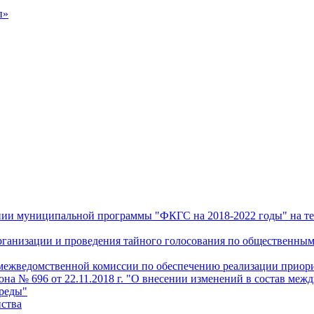
п»
дении муниципальной программы "ФКГС на 2018-2022 годы" на т
 организации и проведения тайного голосования по общественн
и межведомственной комиссии по обеспечению реализации прио
а № 696 от 22.11.2018 г. "О внесении изменений в состав меж
среды"
йства