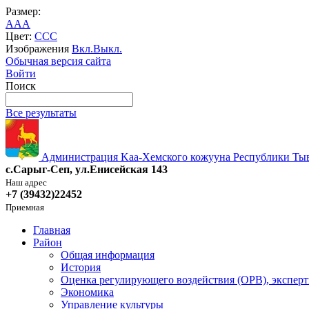
Размер:
A
A
A
Цвет:
C
C
C
Изображения
Вкл.
Выкл.
Обычная версия сайта
Войти
Поиск
Все результаты
Администрация Kaa-Хемского кожууна Республики Ты
с.Сарыг-Сеп, ул.Енисейская 143
Наш адрес
+7 (39432)22452
Приемная
Главная
Район
Общая информация
История
Оценка регулирующего воздействия (ОРВ), эксперт
Экономика
Управление культуры