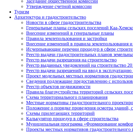
Заседание общественной комиссии
Утверждение счетной комиссии
Туризм
Архитектура и градостроительство
Новости в сфере градостроительства
Генеральные планы сельских поселений Каа-Хемск
Внесение изменений в генеральные планы
Правила землепользования и застройки
Внесение изменений в правила землепользования и
Исчерпывающие перечни процедур в сфере строите
Реестр выдачи градостроительных планов земельны
Реестр выдачи разрешения на строительство
Реестр выданных уведомлений на строительство 2018
Реестр выдачи разрешений на ввод в эксплуатацию 
Проект модельных местных нормативов градострои
Сведения подлежащие предоставлению с использов
Реестр объектов недвижимости
Правила благоустройства территорий сельских пос
Схема территориального планирования
Местные нормативы градостроительного проектир
Положение о порядке проведения осмотра зданий,
Схемы прилегающих территорий
Калькулятор процедур в сфере строительства
Муниципальная программа «Формирование комфор
Проекты местных нормативов градостроительного 