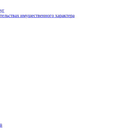
уг
ательствах имущественного характера
ий