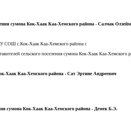
ления сумона Кок-Хаак Каа-Хемского района - Салчак Олзей
ОУ СОШ с.Кок-Хаак Каа-Хемского района с
тавителей сельского поселения сумона Кок-Хаак Каа-Хемского р
ок-Хаак Каа-Хемского района -
Сат Эртине Андреевич
ния сумона Кок-Хаак Каа-Хемского района - Д
емек Б.Э.