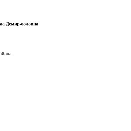
маа Демир-ооловна
айона.