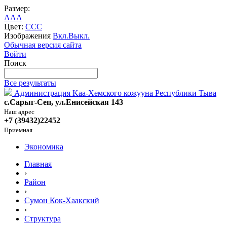
Размер:
A
A
A
Цвет:
C
C
C
Изображения
Вкл.
Выкл.
Обычная версия сайта
Войти
Поиск
Все результаты
Администрация Kaa-Хемского кожууна Республики Тыва
с.Сарыг-Сеп, ул.Енисейская 143
Наш адрес
+7 (39432)22452
Приемная
Экономика
Главная
›
Район
›
Сумон Кок-Хаакский
›
Структура