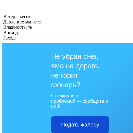
Ветер: , м/сек.
Давление: мм.рт.ст.
Влажность: %
Восход:
Заход:
Не убран снег,
яма на дороге,
не горит
фонарь?
Столкнулись с
проблемой — сообщите о
ней!
Подать жалобу