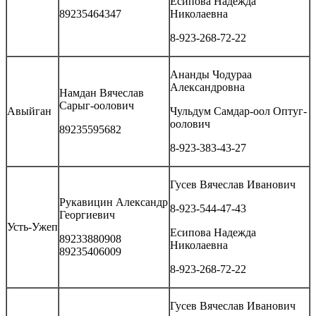
Есипова Надежда
89235464347
Николаевна
8-923-268-72-22
Ананды Чодураа
Александровна
Намдан Вячеслав
Сарыг-оолович
Авыйган
Чульдум Самдар-оол Оптуг-
оолович
89235595682
8-923-383-43-27
Гусев Вячеслав Иванович
Рукавицин Александр
8-923-544-47-43
Георгиевич
Усть-Ужеп
Есипова Надежда
89233880908
Николаевна
89235406009
8-923-268-72-22
Гусев Вячеслав Иванович