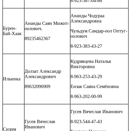
8-923-387-04-86
Ананды Чодураа
Александровна
Ананды Саян Мижит-
Бурен-
оолович.
Чульдум Самдар-оол Оптуг-
Бай-Хаак
оолович
89235462367
8-923-383-43-27
Кудрявцева Наталья
Викторовна
Долзат Александр
Александрович
8-963-253-43-29
Ильинка
89632096909
Ензак Саяна Семёновна
8-963-202-00-99
Гусев Вячеслав Иванович
Гусев Вячеслав
8-923-544-47-43
Иванович
Сизим