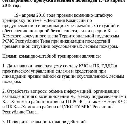
безаварийного пропуска весеннего половодья 17-19 апреля
2018 год:
«19» апреля 2018 года провели командно-штабную
тренировку по теме: «Действия Комиссии по
предупреждению и ликвидации чрезвычайных ситуаций и
обеспечению пожарной безопасности, сил и средств Каа-
Хемского кожуунного звена Территориальной подсистемы
РСЧС Республики Тыва при ликвидации последствий
чрезвычайной ситуаций обусловленных лесным пожаром.
Целями командно-штабной тренировки являлись:
1. Дать навыки руководящему составу КЧС и ПБ, ЕДДС в
практическом управлении силами и средствами при
ликвидации чрезвычайной ситуации обусловленной, лесным
пожаром.
2. Отработать вопросы обмена информацией, организации
взаимодействия о возникновении ЧС между подразделениями
Каа-Хемского районного звена ТП РСЧС , а также между КЧС
и ПБ Каа-Хемского района с ЦУКС ГУ МЧС России по
Республике Тыва.
3. Проверить реальность планов действий.