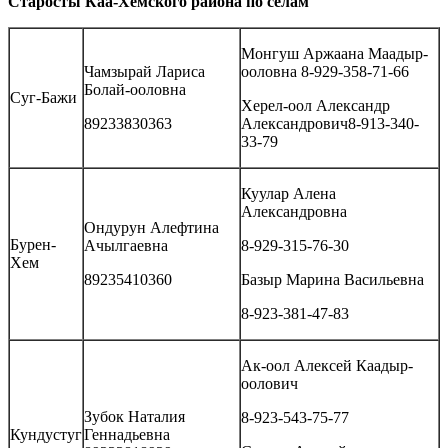
Старосты Каа-Хемского района по селам
Монгуш Аржаана Маадыр-
Чамзырай Лариса
ооловна 8-929-358-71-66
Болай-ооловна
Суг-Бажи
Херел-оол Александр
89233830363
Александрович8-913-340-
33-79
Куулар Алена
Александровна
Ондурун Алефтина
Бурен-
Ачылгаевна
8-929-315-76-30
Хем
89235410360
Базыр Марина Васильевна
8-923-381-47-83
Ак-оол Алексей Каадыр-
оолович
Зубок Наталия
8-923-543-75-77
Кундустуг
Геннадьевна