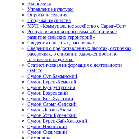
Экономика
Управление культуры
Опросы населения
Продажа имущества
МУП «Коммунальное хозяйство с.Сарыг-Сеп»
Республиканская программа «Устойчивое
развитие сельских территорий»
Сведения о льготах, рассрочках
Сведения о предоставленных льготах, отсрочках,
рассрочках, о списании задолженности по
платежам в бюджеты.
Статистическая информация о деятельности
ОМСУ
Сумон Суг-Бажынский
Сумон Бурен-Хемский
Сумон Кундустугский
Сумон Бояровский
Сумон Кок-Хаакский
Сумон Сарыг-Сепский
Сумон Дерзиг-Аксы
Сумон Усть-Буренский
Сумон Бурен-Бай-Хаакский
Сумон Ильинский
Сумон Сизимский
Символика