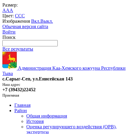
Размер:
A
A
A
Цвет:
C
C
C
Изображения
Вкл.
Выкл.
Обычная версия сайта
Войти
Поиск
Все результаты
Администрация Kaa-Хемского кожууна Республики
Тыва
с.Сарыг-Сеп, ул.Енисейская 143
Наш адрес
+7 (39432)22452
Приемная
Главная
Район
Общая информация
История
Оценка регулирующего воздействия (ОРВ),
экспертиза