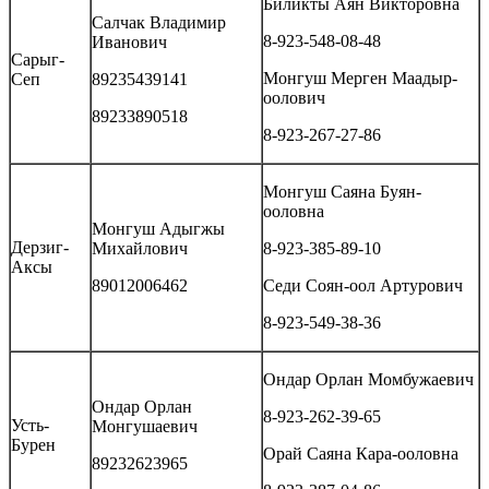
Биликты Аян Викторовна
Салчак Владимир
8-923-548-08-48
Иванович
Сарыг-
Монгуш Мерген Маадыр-
Сеп
89235439141
оолович
89233890518
8-923-267-27-86
Монгуш Саяна Буян-
ооловна
Монгуш Адыгжы
Дерзиг-
Михайлович
8-923-385-89-10
Аксы
89012006462
Седи Соян-оол Артурович
8-923-549-38-36
Ондар Орлан Момбужаевич
Ондар Орлан
8-923-262-39-65
Усть-
Монгушаевич
Бурен
Орай Саяна Кара-ооловна
89232623965