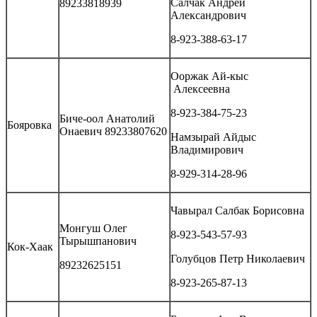
Салчак Андрей
89233818939
Александрович
8-923-388-63-17
Ооржак Ай-кыс
Алексеевна
8-923-384-75-23
Биче-оол Анатолий
Бояровка
Онаевич 89233807620
Намзырай Айдыс
Владимирович
8-929-314-28-96
Чавырал Салбак Борисовна
Монгуш Олег
8-923-543-57-93
Тырышпанович
Кок-Хаак
Голубцов Петр Николаевич
89232625151
8-923-265-87-13