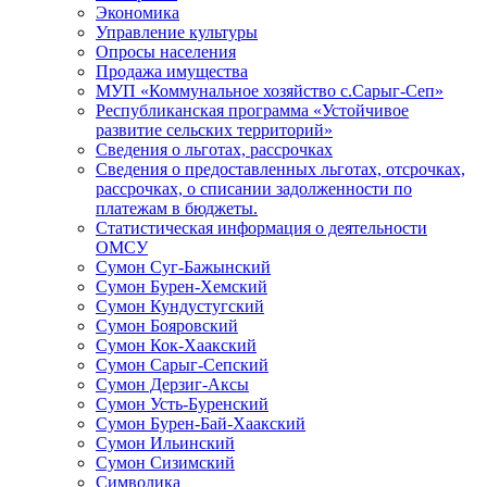
Экономика
Управление культуры
Опросы населения
Продажа имущества
МУП «Коммунальное хозяйство с.Сарыг-Сеп»
Республиканская программа «Устойчивое
развитие сельских территорий»
Сведения о льготах, рассрочках
Сведения о предоставленных льготах, отсрочках,
рассрочках, о списании задолженности по
платежам в бюджеты.
Статистическая информация о деятельности
ОМСУ
Сумон Суг-Бажынский
Сумон Бурен-Хемский
Сумон Кундустугский
Сумон Бояровский
Сумон Кок-Хаакский
Сумон Сарыг-Сепский
Сумон Дерзиг-Аксы
Сумон Усть-Буренский
Сумон Бурен-Бай-Хаакский
Сумон Ильинский
Сумон Сизимский
Символика