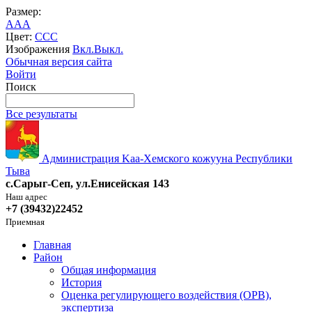
Размер:
A
A
A
Цвет:
C
C
C
Изображения
Вкл.
Выкл.
Обычная версия сайта
Войти
Поиск
Все результаты
Администрация Kaa-Хемского кожууна Республики
Тыва
с.Сарыг-Сеп, ул.Енисейская 143
Наш адрес
+7 (39432)22452
Приемная
Главная
Район
Общая информация
История
Оценка регулирующего воздействия (ОРВ),
экспертиза