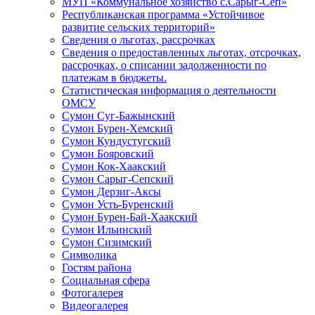
МУП «Коммунальное хозяйство с.Сарыг-Сеп»
Республиканская программа «Устойчивое
развитие сельских территорий»
Сведения о льготах, рассрочках
Сведения о предоставленных льготах, отсрочках,
рассрочках, о списании задолженности по
платежам в бюджеты.
Статистическая информация о деятельности
ОМСУ
Сумон Суг-Бажынский
Сумон Бурен-Хемский
Сумон Кундустугский
Сумон Бояровский
Сумон Кок-Хаакский
Сумон Сарыг-Сепский
Сумон Дерзиг-Аксы
Сумон Усть-Буренский
Сумон Бурен-Бай-Хаакский
Сумон Ильинский
Сумон Сизимский
Символика
Гостям района
Социальная сфера
Фотогалерея
Видеогалерея