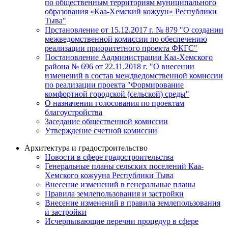
по общественным территориям муниципального
образования «Каа-Хемский кожуун» Республики
Тыва"
Прстановление от 15.12.2017 г. № 879 "О создании
межведомственной комиссии по обеспечению
реализации приоритетного проекта ФКГС"
Постановление Аадминистрации Каа-Хемского
района № 696 от 22.11.2018 г. "О внесении
изменений в состав междведомственной комиссии
по реализации проекта "Формирование
комфортной городской (сельской) среды"
О назначении голосования по проектам
благоустройства
Заседание общественной комиссии
Утверждение счетной комиссии
Архитектура и градостроительство
Новости в сфере градостроительства
Генеральные планы сельских поселений Каа-
Хемского кожууна Республики Тыва
Внесение изменений в генеральные планы
Правила землепользования и застройки
Внесение изменений в правила землепользования
и застройки
Исчерпывающие перечни процедур в сфере