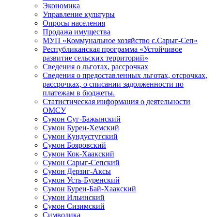
Экономика
Управление культуры
Опросы населения
Продажа имущества
МУП «Коммунальное хозяйство с.Сарыг-Сеп»
Республиканская программа «Устойчивое
развитие сельских территорий»
Сведения о льготах, рассрочках
Сведения о предоставленных льготах, отсрочках,
рассрочках, о списании задолженности по
платежам в бюджеты.
Статистическая информация о деятельности
ОМСУ
Сумон Суг-Бажынский
Сумон Бурен-Хемский
Сумон Кундустугский
Сумон Бояровский
Сумон Кок-Хаакский
Сумон Сарыг-Сепский
Сумон Дерзиг-Аксы
Сумон Усть-Буренский
Сумон Бурен-Бай-Хаакский
Сумон Ильинский
Сумон Сизимский
Символика