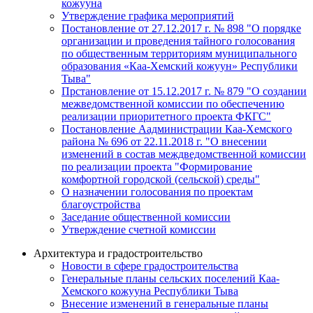
кожууна
Утверждение графика мероприятий
Постановление от 27.12.2017 г. № 898 "О порядке
организации и проведения тайного голосования
по общественным территориям муниципального
образования «Каа-Хемский кожуун» Республики
Тыва"
Прстановление от 15.12.2017 г. № 879 "О создании
межведомственной комиссии по обеспечению
реализации приоритетного проекта ФКГС"
Постановление Аадминистрации Каа-Хемского
района № 696 от 22.11.2018 г. "О внесении
изменений в состав междведомственной комиссии
по реализации проекта "Формирование
комфортной городской (сельской) среды"
О назначении голосования по проектам
благоустройства
Заседание общественной комиссии
Утверждение счетной комиссии
Архитектура и градостроительство
Новости в сфере градостроительства
Генеральные планы сельских поселений Каа-
Хемского кожууна Республики Тыва
Внесение изменений в генеральные планы