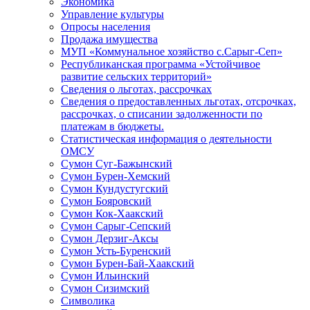
Экономика
Управление культуры
Опросы населения
Продажа имущества
МУП «Коммунальное хозяйство с.Сарыг-Сеп»
Республиканская программа «Устойчивое
развитие сельских территорий»
Сведения о льготах, рассрочках
Сведения о предоставленных льготах, отсрочках,
рассрочках, о списании задолженности по
платежам в бюджеты.
Статистическая информация о деятельности
ОМСУ
Сумон Суг-Бажынский
Сумон Бурен-Хемский
Сумон Кундустугский
Сумон Бояровский
Сумон Кок-Хаакский
Сумон Сарыг-Сепский
Сумон Дерзиг-Аксы
Сумон Усть-Буренский
Сумон Бурен-Бай-Хаакский
Сумон Ильинский
Сумон Сизимский
Символика