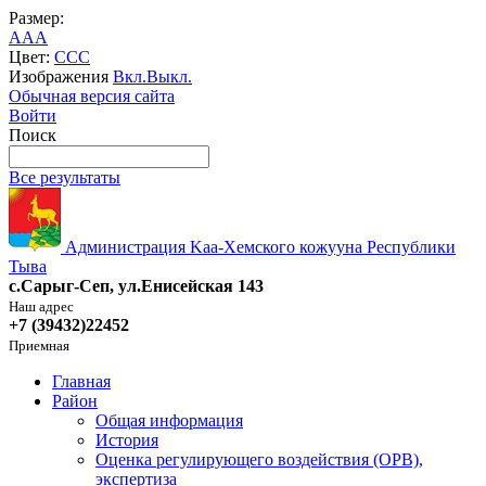
Размер:
A
A
A
Цвет:
C
C
C
Изображения
Вкл.
Выкл.
Обычная версия сайта
Войти
Поиск
Все результаты
Администрация Kaa-Хемского кожууна Республики
Тыва
с.Сарыг-Сеп, ул.Енисейская 143
Наш адрес
+7 (39432)22452
Приемная
Главная
Район
Общая информация
История
Оценка регулирующего воздействия (ОРВ),
экспертиза