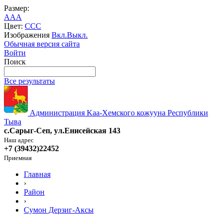
Размер:
A
A
A
Цвет:
C
C
C
Изображения
Вкл.
Выкл.
Обычная версия сайта
Войти
Поиск
Все результаты
Администрация Kaa-Хемского кожууна Республики
Тыва
с.Сарыг-Сеп, ул.Енисейская 143
Наш адрес
+7 (39432)22452
Приемная
Главная
›
Район
›
Сумон Дерзиг-Аксы