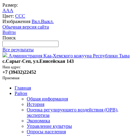
Размер:
A
A
A
Цвет:
C
C
C
Изображения
Вкл.
Выкл.
Обычная версия сайта
Войти
Поиск
Все результаты
Администрация Kaa-Хемского кожууна Республики Тыва
с.Сарыг-Сеп, ул.Енисейская 143
Наш адрес
+7 (39432)22452
Приемная
Главная
Район
Общая информация
История
Оценка регулирующего воздействия (ОРВ),
экспертиза
Экономика
Управление культуры
Опросы населения