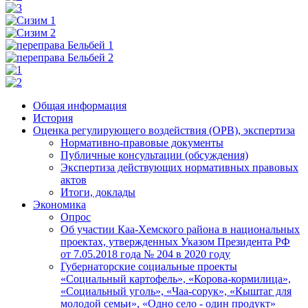
Общая информация
История
Оценка регулирующего воздействия (ОРВ), экспертиза
Нормативно-правовые документы
Публичные консультации (обсуждения)
Экспертиза действующих нормативных правовых
актов
Итоги, доклады
Экономика
Опрос
Об участии Каа-Хемского района в национальных
проектах, утвержденных Указом Президента РФ
от 7.05.2018 года № 204 в 2020 году
Губернаторские социальные проекты
«Социальный картофель», «Корова-кормилица»,
«Социальный уголь», «Чаа-сорук», «Кыштаг для
молодой семьи», «Одно село - один продукт»