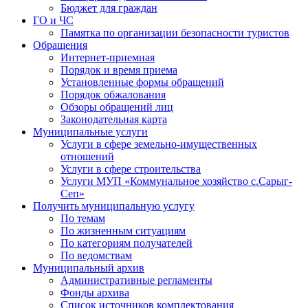
Бюджет для граждан
ГО и ЧС
Памятка по организации безопасности туристов
Обращения
Интернет-приемная
Порядок и время приема
Установленные формы обращений
Порядок обжалования
Обзоры обращений лиц
Законодательная карта
Муниципальные услуги
Услуги в сфере земельно-имущественных
отношений
Услуги в сфере строительства
Услуги МУП «Коммунальное хозяйство с.Сарыг-
Сеп»
Получить муниципальную услугу
По темам
По жизненным ситуациям
По категориям получателей
По ведомствам
Муниципальный архив
Административные регламенты
Фонды архива
Список источников комплектования