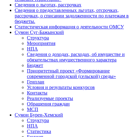
Сведения о льготах, рассрочках
Сведения о предоставленных льготах, отсрочках,
рассрочках, о списании задолженности по платежам в
бюджеты.
Статистическая информация о деятельности ОМСУ
Сумон Суг-Бажынский
Структура
Мероприятия
НПА
Сведения о доходах, расходах, об имуществе и
обязательствах имущественного характера
Бюджет
Приоритетный проект «Формирование
современной городской (сельской) среды»
Генплан
Условия и результаты конкурсов
Контакты
Реализуемые проекты
Обращения граждан
МСП
Сумон Бурен-Хемский
Структура
НПА
Статистика
Бюджет