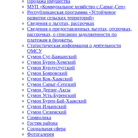
Продажа имущества
МУП «Коммунальное хозяйство с.Сарыг-Сеп»
Республиканская программа «Устойчивое
развитие сельских территорий»
Сведения о льготах, рассрочках
Сведения о предоставленных льготах, отсрочках,
рассрочках, о списании задолженности по
платежам в бюджеты.
Статистическая информация о деятельности
ОМСУ
Сумон Суг-Бажынский
Сумон Бурен-Хемский
Сумон Кундустугский
Сумон Бояровский
Сумон Кок-Хаакский
Сумон Сарыг-Сепский
Сумон Дерзиг-Аксы
Сумон Усть-Буренский
Сумон Бурен-Бай-Хаакский
Сумон Ильинский
Сумон Сизимский
Символика
Гостям района
Социальная сфера
Фотогалерея