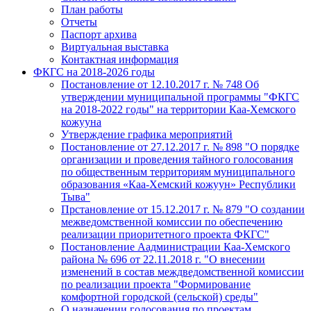
План работы
Отчеты
Паспорт архива
Виртуальная выставка
Контактная информация
ФКГС на 2018-2026 годы
Постановление от 12.10.2017 г. № 748 Об
утверждении муниципальной программы "ФКГС
на 2018-2022 годы" на территории Каа-Хемского
кожууна
Утверждение графика мероприятий
Постановление от 27.12.2017 г. № 898 "О порядке
организации и проведения тайного голосования
по общественным территориям муниципального
образования «Каа-Хемский кожуун» Республики
Тыва"
Прстановление от 15.12.2017 г. № 879 "О создании
межведомственной комиссии по обеспечению
реализации приоритетного проекта ФКГС"
Постановление Аадминистрации Каа-Хемского
района № 696 от 22.11.2018 г. "О внесении
изменений в состав междведомственной комиссии
по реализации проекта "Формирование
комфортной городской (сельской) среды"
О назначении голосования по проектам