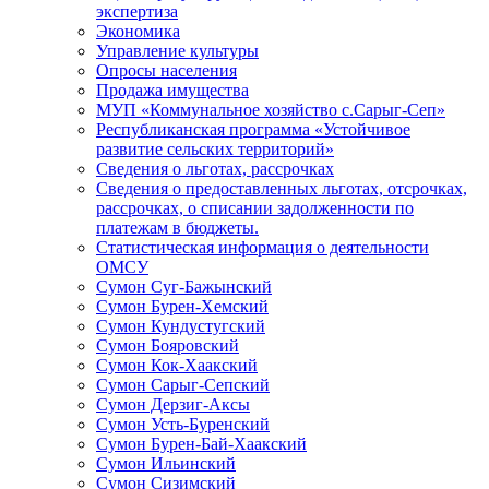
экспертиза
Экономика
Управление культуры
Опросы населения
Продажа имущества
МУП «Коммунальное хозяйство с.Сарыг-Сеп»
Республиканская программа «Устойчивое
развитие сельских территорий»
Сведения о льготах, рассрочках
Сведения о предоставленных льготах, отсрочках,
рассрочках, о списании задолженности по
платежам в бюджеты.
Статистическая информация о деятельности
ОМСУ
Сумон Суг-Бажынский
Сумон Бурен-Хемский
Сумон Кундустугский
Сумон Бояровский
Сумон Кок-Хаакский
Сумон Сарыг-Сепский
Сумон Дерзиг-Аксы
Сумон Усть-Буренский
Сумон Бурен-Бай-Хаакский
Сумон Ильинский
Сумон Сизимский