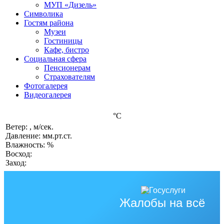
МУП «Дизель»
Символика
Гостям района
Музеи
Гостиницы
Кафе, бистро
Социальная сфера
Пенсионерам
Страхователям
Фотогалерея
Видеогалерея
°C
Ветер: , м/сек.
Давление: мм.рт.ст.
Влажность: %
Восход:
Заход:
Жалобы на всё