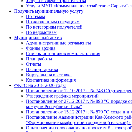
Услуги в сфере строительства
Услуги МУП «Коммунальное хозяйство с.Сарыг-Се
Получить муниципальную услугу
По темам
По жизненным ситуациям
По категориям получателей
По ведомствам
Муниципальный архив
Административные регламенты
Фонды архива
Список источников комплектования
План работы
Отчеты
Паспорт архива
Виртуальная выставка
Контактная информация
ФКГС на 2018-2026 годы
Постановление от 12.10.2017 г. № 748 Об утверж
Утверждение графика мероприятий
Постановление от 27.12.2017 г. № 898 "О порядке
кожуун» Республики Тыва"
Прстановление от 15.12.2017 г. № 879 "О создани
Постановление Аадминистрации Каа-Хемского район
"Формирование комфортной городской (сельской) 
О назначении голосования по проектам благоустро