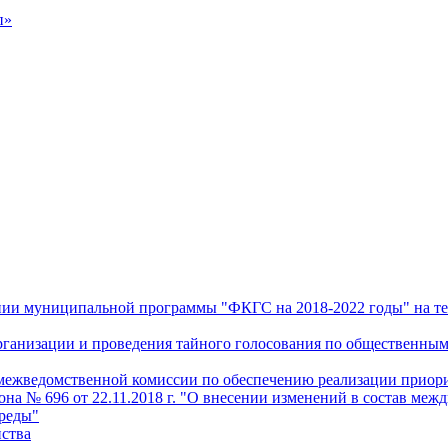
п»
дении муниципальной программы "ФКГС на 2018-2022 годы" на т
 организации и проведения тайного голосования по общественн
и межведомственной комиссии по обеспечению реализации прио
а № 696 от 22.11.2018 г. "О внесении изменений в состав меж
среды"
йства