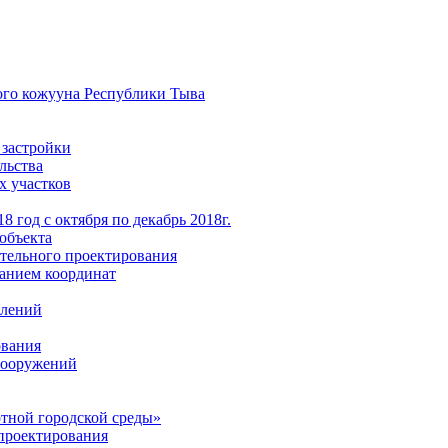
ого кожууна Республики Тыва
 застройки
льства
х участков
 год с октября по декабрь 2018г.
объекта
тельного проектирования
анием координат
елений
ования
 сооружений
тной городской среды»
проектирования