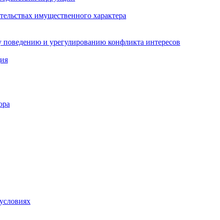
ательствах имущественного характера
 поведению и урегулированию конфликта интересов
ция
ора
 условиях