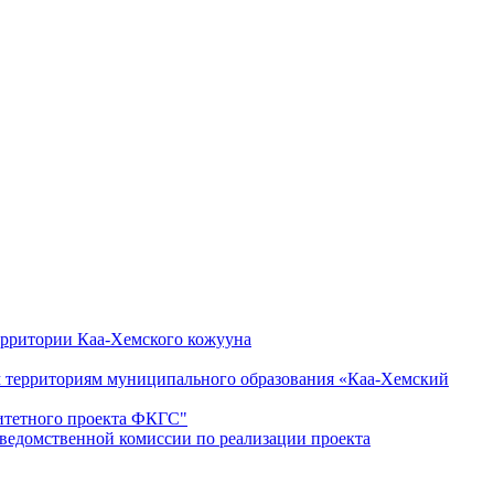
ерритории Каа-Хемского кожууна
ым территориям муниципального образования «Каа-Хемский
ритетного проекта ФКГС"
дведомственной комиссии по реализации проекта