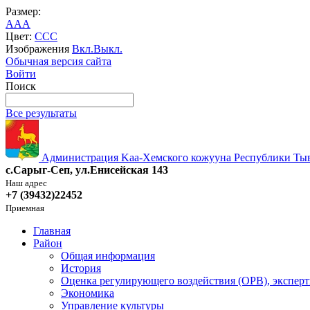
Размер:
A
A
A
Цвет:
C
C
C
Изображения
Вкл.
Выкл.
Обычная версия сайта
Войти
Поиск
Все результаты
Администрация Kaa-Хемского кожууна Республики Ты
с.Сарыг-Сеп, ул.Енисейская 143
Наш адрес
+7 (39432)22452
Приемная
Главная
Район
Общая информация
История
Оценка регулирующего воздействия (ОРВ), эксперт
Экономика
Управление культуры