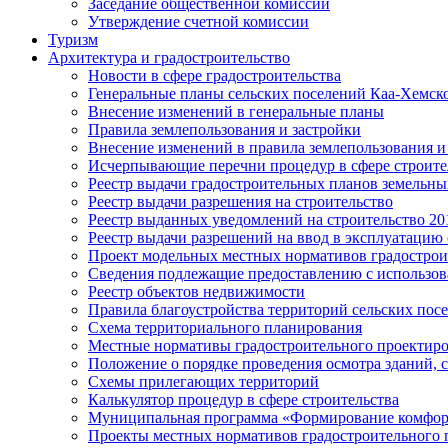
Заседание общественной комиссии
Утверждение счетной комиссии
Туризм
Архитектура и градостроительство
Новости в сфере градостроительства
Генеральные планы сельских поселений Каа-Хемск
Внесение изменений в генеральные планы
Правила землепользования и застройки
Внесение изменений в правила землепользования и
Исчерпывающие перечни процедур в сфере строите
Реестр выдачи градостроительных планов земельны
Реестр выдачи разрешения на строительство
Реестр выданных уведомлений на строительство 2018
Реестр выдачи разрешений на ввод в эксплуатацию 
Проект модельных местных нормативов градострои
Сведения подлежащие предоставлению с использов
Реестр объектов недвижимости
Правила благоустройства территорий сельских пос
Схема территориального планирования
Местные нормативы градостроительного проектир
Положение о порядке проведения осмотра зданий,
Схемы прилегающих территорий
Калькулятор процедур в сфере строительства
Муниципальная программа «Формирование комфор
Проекты местных нормативов градостроительного 