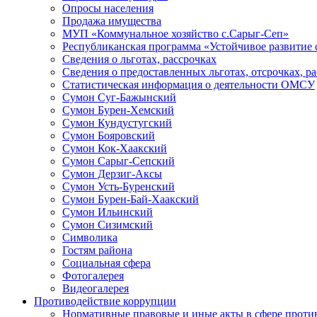
Опросы населения
Продажа имущества
МУП «Коммунальное хозяйство с.Сарыг-Сеп»
Республиканская программа «Устойчивое развитие 
Сведения о льготах, рассрочках
Сведения о предоставленных льготах, отсрочках, р
Статистическая информация о деятельности ОМСУ
Сумон Суг-Бажынский
Сумон Бурен-Хемский
Сумон Кундустугский
Сумон Бояровский
Сумон Кок-Хаакский
Сумон Сарыг-Сепский
Сумон Дерзиг-Аксы
Сумон Усть-Буренский
Сумон Бурен-Бай-Хаакский
Сумон Ильинский
Сумон Сизимский
Символика
Гостям района
Социальная сфера
Фотогалерея
Видеогалерея
Противодействие коррупции
Нормативные правовые и иные акты в сфере проти