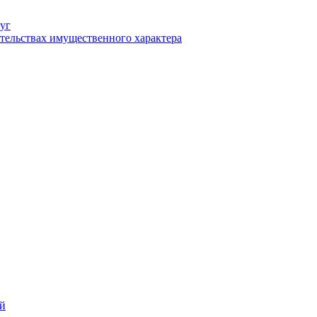
уг
ательствах имущественного характера
ий