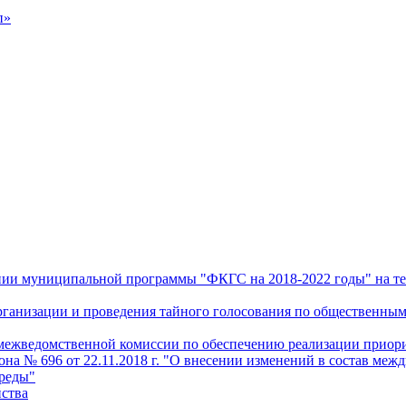
п»
дении муниципальной программы "ФКГС на 2018-2022 годы" на т
 организации и проведения тайного голосования по общественн
и межведомственной комиссии по обеспечению реализации прио
а № 696 от 22.11.2018 г. "О внесении изменений в состав меж
среды"
йства