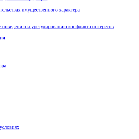
ательствах имущественного характера
 поведению и урегулированию конфликта интересов
ция
ора
 условиях