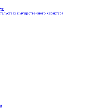
уг
ательствах имущественного характера
ий