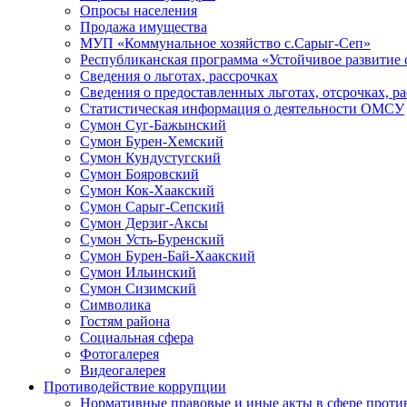
Опросы населения
Продажа имущества
МУП «Коммунальное хозяйство с.Сарыг-Сеп»
Республиканская программа «Устойчивое развитие 
Сведения о льготах, рассрочках
Сведения о предоставленных льготах, отсрочках, р
Статистическая информация о деятельности ОМСУ
Сумон Суг-Бажынский
Сумон Бурен-Хемский
Сумон Кундустугский
Сумон Бояровский
Сумон Кок-Хаакский
Сумон Сарыг-Сепский
Сумон Дерзиг-Аксы
Сумон Усть-Буренский
Сумон Бурен-Бай-Хаакский
Сумон Ильинский
Сумон Сизимский
Символика
Гостям района
Социальная сфера
Фотогалерея
Видеогалерея
Противодействие коррупции
Нормативные правовые и иные акты в сфере проти