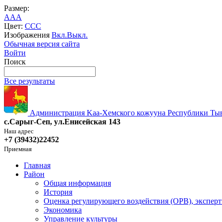
Размер:
A
A
A
Цвет:
C
C
C
Изображения
Вкл.
Выкл.
Обычная версия сайта
Войти
Поиск
Все результаты
Администрация Kaa-Хемского кожууна Республики Ты
с.Сарыг-Сеп, ул.Енисейская 143
Наш адрес
+7 (39432)22452
Приемная
Главная
Район
Общая информация
История
Оценка регулирующего воздействия (ОРВ), эксперт
Экономика
Управление культуры