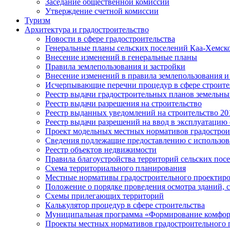
Заседание общественной комиссии
Утверждение счетной комиссии
Туризм
Архитектура и градостроительство
Новости в сфере градостроительства
Генеральные планы сельских поселений Каа-Хемск
Внесение изменений в генеральные планы
Правила землепользования и застройки
Внесение изменений в правила землепользования и
Исчерпывающие перечни процедур в сфере строите
Реестр выдачи градостроительных планов земельны
Реестр выдачи разрешения на строительство
Реестр выданных уведомлений на строительство 2018
Реестр выдачи разрешений на ввод в эксплуатацию 
Проект модельных местных нормативов градострои
Сведения подлежащие предоставлению с использов
Реестр объектов недвижимости
Правила благоустройства территорий сельских пос
Схема территориального планирования
Местные нормативы градостроительного проектир
Положение о порядке проведения осмотра зданий,
Схемы прилегающих территорий
Калькулятор процедур в сфере строительства
Муниципальная программа «Формирование комфор
Проекты местных нормативов градостроительного 