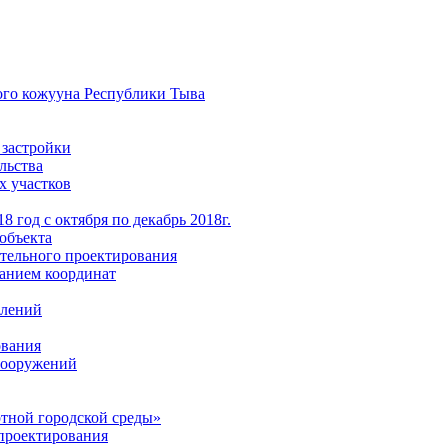
ого кожууна Республики Тыва
 застройки
льства
х участков
 год с октября по декабрь 2018г.
объекта
тельного проектирования
анием координат
елений
ования
 сооружений
тной городской среды»
проектирования