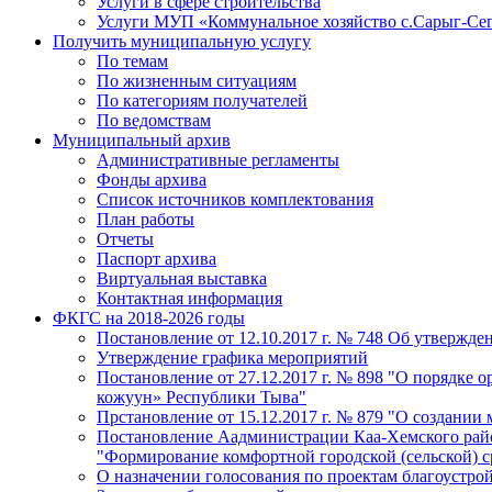
Услуги в сфере строительства
Услуги МУП «Коммунальное хозяйство с.Сарыг-Се
Получить муниципальную услугу
По темам
По жизненным ситуациям
По категориям получателей
По ведомствам
Муниципальный архив
Административные регламенты
Фонды архива
Список источников комплектования
План работы
Отчеты
Паспорт архива
Виртуальная выставка
Контактная информация
ФКГС на 2018-2026 годы
Постановление от 12.10.2017 г. № 748 Об утверж
Утверждение графика мероприятий
Постановление от 27.12.2017 г. № 898 "О порядке
кожуун» Республики Тыва"
Прстановление от 15.12.2017 г. № 879 "О создани
Постановление Аадминистрации Каа-Хемского район
"Формирование комфортной городской (сельской) 
О назначении голосования по проектам благоустро