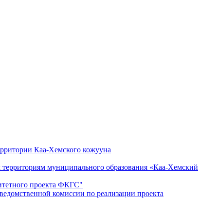
ерритории Каа-Хемского кожууна
ым территориям муниципального образования «Каа-Хемский
ритетного проекта ФКГС"
дведомственной комиссии по реализации проекта